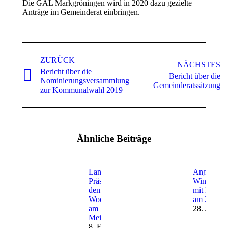
Die GAL Markgröningen wird in 2020 dazu gezielte
Anträge im Gemeinderat einbringen.
Kommentarnavigation
ZURÜCK
NÄCHSTES
Bericht über die
Bericht über die
Vorheriger
Nächster
Nominierungsversammlung
Gemeinderatssitzung
Beitrag:
Beitrag:
zur Kommunalwahl 2019
Ähnliche Beiträge
Landtagswahl:
Angeregte
Präsenz auf
Wintersta
dem
mit Meike
Wochenmarkt
am 26.1.2
am 14.2. mit
28. Januar
Meike Günter
8. Februar