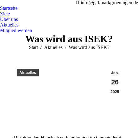
info@gal-markgroeningen.de
Startseite
Ziele
Über uns
Aktuelles
Mitglied werden
Was wird aus ISEK?
Sie befinden sich hier:
Start
Aktuelles
Was wird aus ISEK?
Aktuelles
Jan.
26
2025
Die aktuellen Haushaltsverhandlungen im Gemeinderat