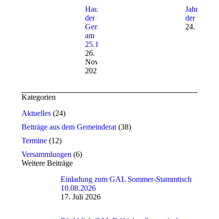
Haushaltsrede
Jahreshau
der GAL im
der GAL a
Gemeinderat
24. Novem
am
25.11.2025
26.
November
2025
Kategorien
Aktuelles
(24)
Beiträge aus dem Gemeinderat
(38)
Termine
(12)
Versammlungen
(6)
Weitere Beiträge
Einladung zum GAL Sommer-Stammtisch
10.08.2026
17. Juli 2026