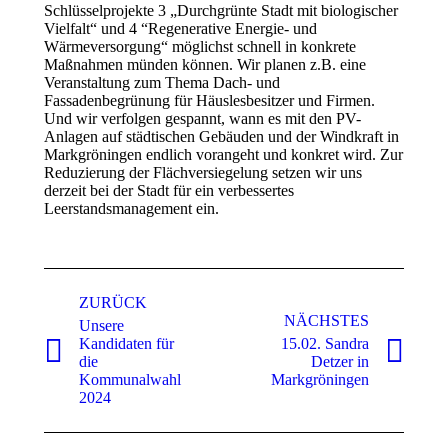
Schlüsselprojekte 3 „Durchgrünte Stadt mit biologischer
Vielfalt“ und 4 “Regenerative Energie- und
Wärmeversorgung“ möglichst schnell in konkrete
Maßnahmen münden können. Wir planen z.B. eine
Veranstaltung zum Thema Dach- und
Fassadenbegrünung für Häuslesbesitzer und Firmen.
Und wir verfolgen gespannt, wann es mit den PV-
Anlagen auf städtischen Gebäuden und der Windkraft in
Markgröningen endlich vorangeht und konkret wird. Zur
Reduzierung der Flächversiegelung setzen wir uns
derzeit bei der Stadt für ein verbessertes
Leerstandsmanagement ein.
Kommentarnavigation
ZURÜCK
NÄCHSTES
Unsere
Kandidaten für
15.02. Sandra
Vorheriger
Nächster
die
Detzer in
Beitrag:
Beitrag:
Kommunalwahl
Markgröningen
2024