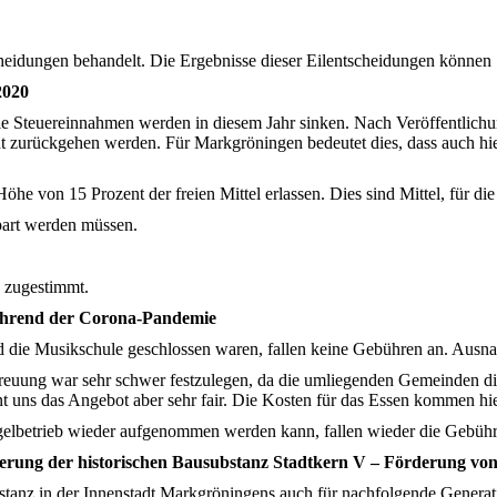
heidungen behandelt. Die Ergebnisse dieser Eilentscheidungen könne
2020
ie Steuereinnahmen werden in diesem Jahr sinken. Nach Veröffentlic
zurückgehen werden. Für Markgröningen bedeutet dies, dass auch hier 
öhe von 15 Prozent der freien Mittel erlassen. Dies sind Mittel, für die
spart werden müssen.
 zugestimmt.
ährend der Corona-Pandemie
und die Musikschule geschlossen waren, fallen keine Gebühren an. Ausn
uung war sehr schwer festzulegen, da die umliegenden Gemeinden dies 
uns das Angebot aber sehr fair. Die Kosten für das Essen kommen hi
egelbetrieb wieder aufgenommen werden kann, fallen wieder die Gebüh
derung der historischen Bausubstanz Stadtkern V – Förderung vo
bstanz in der Innenstadt Markgröningens auch für nachfolgende Genera