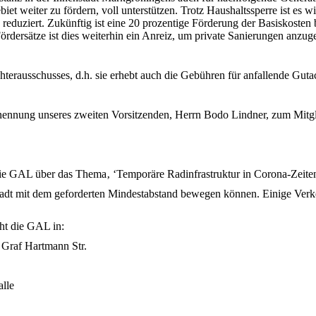
t weiter zu fördern, voll unterstützen. Trotz Haushaltssperre ist es w
e reduziert. Zukünftig ist eine 20 prozentige Förderung der Basiskost
Fördersätze ist dies weiterhin ein Anreiz, um private Sanierungen anzug
hterausschusses, d.h. sie erhebt auch die Gebühren für anfallende Gut
rnennung unseres zweiten Vorsitzenden, Herrn Bodo Lindner, zum Mit
e GAL über das Thema‚ ‘Temporäre Radinfrastruktur in Corona-Zeiten‘
nstadt mit dem geforderten Mindestabstand bewegen können. Einige Verk
t die GAL in:
Graf Hartmann Str.
alle