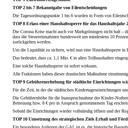
TOP 2 bis 7 Bekanntgabe von Eilentscheidungen
Die Tagesordnungspunkte 1 bis 6 wurden in Form von Eilentsc
TOP 8 Erlass einer Haushaltssperre für das Haushaltsjahr 
Die Corona Krise macht auch vor Markgröningen nicht halt – d
dass die Steuereinnahmen bundesweit um mindestens 10 Prozent 
zurückgehen werden.
Um die Liquidität zu sichern, wird nun eine Haushaltssperre in H
Das bedeutet, dass ca. 1,1 Mio. € in allen Teilhaushalten einge
Eine solche Haushaltssperre ist sofort wirksam.
Alle Fraktionen haben dieser drastischen Maßnahme einstimmig
TOP 9 Gebührenerhebung für städtische Einrichtungen w
Für die Zeit, in der die städtischen Kindertageseinrichtungen 
Die Gebührenhöhe für die Inanspruchnahme der Kinder-Notbetre
Betreuung bzw. 8 € pro in Anspruch genommenem Tag erscheint 
Sobald die Einrichtungen wieder vollständig öffnen und der R
TOP 10 Umsetzung des strategischen Ziels Erhalt und För
Ein besonderes Anliegen der GAL ist es, die historische Bausu