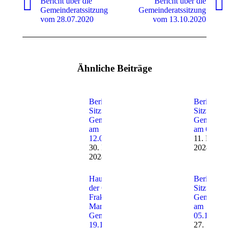
Bericht über die
Bericht über die
Vorheriger
Nächster
Gemeinderatssitzung
Gemeinderatssitzung
Beitrag:
Beitrag:
vom 28.07.2020
vom 13.10.2020
Ähnliche Beiträge
Bericht zur
Bericht zu
Sitzung des
Sitzung de
Gemeinderats
Gemeinder
am
am 6.02.2
12.03.2024
11. Februa
30. März
2024
2024
Haushaltsrede
Bericht zu
der GAL-
Sitzung de
Fraktion im
Gemeinder
Markgröninger
am
Gemeinderat,
05.12.202
19.12.2023
27.