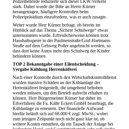
Polizeibehörde reduzierte sich dieser LKW-Verkehr
stark. Daher wurde die Bitte an Herrn Kürner
herangetragen, häufigere Kontrollen beim
Polizeipräsidium einzufordern, was er auch zusagte.
Weiter wurde Herr Kürner befragt, ob bereits im
Hinblick auf das Thema „Sichere Schulwege“ etwas
unternommen wurde. Erfreulicherweise können trotz
Haushaltssperre in der Paulinenstraße/Graf-Hartmann-
Straße auf dem Gehweg Poller angebracht werden, so
dass dort keine Autos mehr den Schulweg der Kinder
behindern können.
TOP 2 Bekanntgabe einer Eilentscheidung –
Vergabe Kühlung Herrenküferei
Nach einer Kontrolle durch den Wirtschaftskontrolldienst
wurden massive Schäden an der Kühlanlage der
Herrenküferei festgestellt, die umgehend behoben
werden müssen, um den Betrieb aufrecht erhalten zu
können. Herr Bürgermeister Kürner hat daher im
Eilverfahren die Fa. Kälte Eckert GmbH beauftragt, die
Kühlanlage zu erneuern. Der finanzielle Aufwand
hierfür beläuft sich auf 68.000 € zzgl. MwSt., wobei
zum jetzigen Zeitpunkt noch nicht ganz klar ist, ob
weitere Kosten entstehen, da ein Tausch der Anlage bei